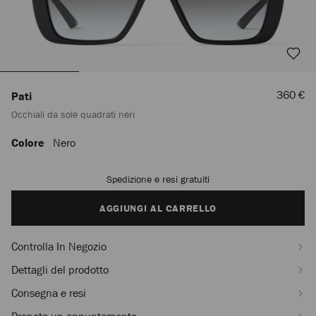
Prezzo
360 €
Pati
Scontat
Occhiali da sole quadrati neri
Colore
Nero
https://row.jimmychoo.com/it_IT/donna/accessori/occhiali-
da-
sole/pati/occhiali-
Spedizione e resi gratuiti
Add
da-
to
sole-
cart
AGGIUNGI AL CARRELLO
quadrati-
options
neri-
-
Controlla In Negozio
J000181712001.html
Dettagli del prodotto
Consegna e resi