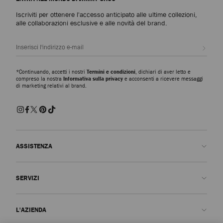
Iscriviti per ottenere l'accesso anticipato alle ultime collezioni,
alle collaborazioni esclusive e alle novità del brand.
Iscrivi
*Continuando, accetti i nostri
Termini e condizioni
, dichiari di aver letto e
compreso la nostra
Informativa sulla privacy
e acconsenti a ricevere messaggi
di marketing relativi al brand.
ASSISTENZA
Contattaci
SERVIZI
FAQ
Stato dell'ordine
Prenota un appuntamento
L'AZIENDA
Invia un reso
Made-to-Order