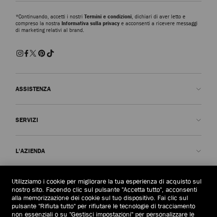
*Continuando, accetti i nostri
Termini e condizioni
, dichiari di aver letto e
compreso la nostra
Informativa sulla privacy
e acconsenti a ricevere messaggi
di marketing relativi al brand.
ASSISTENZA
Contattaci
SERVIZI
FAQ
Stato dell'ordine
Prenota un appuntamento
L'AZIENDA
Invia un reso
Made-to-Order
Trova una boutique
Cura e riparazione
Chi siamo
Utilizziamo i cookie per migliorare la tua esperienza di acquisto sul
AREA LEGALE
Consegna
Garanzia
La Nostra Storia
nostro sito. Facendo clic sul pulsante "Accetta tutto", acconsenti
alla memorizzazione dei cookie sul tuo dispositivo. Fai clic sul
Resi e cambi
JC World
Informativa sulla privacy
pulsante "Rifiuta tutto" per rifiutare le tecnologie di tracciamento
Italia
(€)
non essenziali o su "Gestisci impostazioni" per personalizzare le