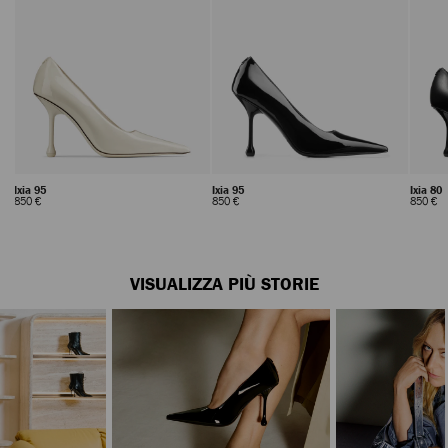
Ixia 95
Ixia 80
Ixia 95
Prezzo
Prezzo
P
850 €
850 €
850 €
Standard
Standard
S
Interrompere
riproduzione
automatica
della
sequenza
VISUALIZZA PIÙ STORIE
dinamica