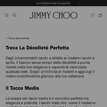
Vai
La collezione per le vacanze
Al
Interrompere
Contenuto
riproduzione
automatica
della
sequenza
dinamica
Torna alle stories
Trova La Décolleté Perfetta
Dagli intramontabili tacchi a stiletto ai moderni tacchi a
spillo, il fascino senza tempo delle décolleté a punta
risiede nella loro eleganza e capacità di valorizzare
qualsiasi look. Scopri un'infinità di modelli e aggiungi il
nostro inconfondibile glamour alla tua collezione.
Il Tacco Medio
La scarpa con tacco medio è il connubio perfetto tra
eleganza e praticità. I tacchi medi chic, come il moderno