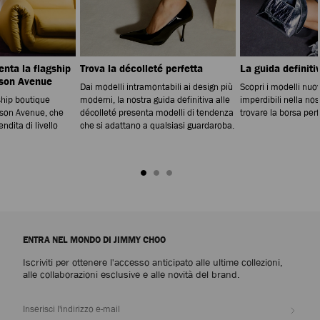
nta la flagship
Trova la décolleté perfetta
La guida definiti
ison Avenue
Dai modelli intramontabili ai design più
Scopri i modelli nuovi
ship boutique
moderni, la nostra guida definitiva alle
imperdibili nella nos
son Avenue, che
décolleté presenta modelli di tendenza
trovare la borsa perf
endita di livello
che si adattano a qualsiasi guardaroba.
ENTRA NEL MONDO DI JIMMY CHOO
Iscriviti per ottenere l'accesso anticipato alle ultime collezioni,
alle collaborazioni esclusive e alle novità del brand.
Iscrivi