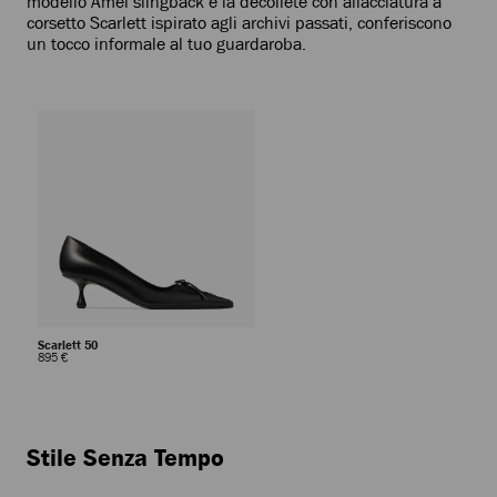
modello Amel slingback e la décolleté con allacciatura a
corsetto Scarlett ispirato agli archivi passati, conferiscono
un tocco informale al tuo guardaroba.
Scarlett 50
Prezzo
895 €
Standard
Interrompere
riproduzione
automatica
della
sequenza
Stile Senza Tempo
dinamica