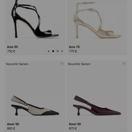
Azia 95
Azia 75
Afficher
750 €
775 €
toutes
les
couleurs
Nouvelle Saison
Nouvelle Saison
Amel 50
Amel 50
895 €
875 €