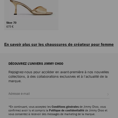
Skye 70
675 €
Suivant
En savoir plus sur les chaussures de créateur pour femme
Icônes du quotidien ou modèles d’exception conçus pour toutes les
occasions, découvrez des chaussures de luxe pour femme qui incarnent la
DÉCOUVREZ L’UNIVERS JIMMY CHOO
sophistication, la polyvalence et le savoir-faire artistique de la maison
Jimmy Choo.
Rejoignez-nous pour accéder en avant-première à nos nouvelles
collections, à des collaborations exclusives et à l’actualité de la
marque.
Escarpins
Escarpins emblématiques comme les Scarlett, déclinés du cuir nappa au
cuir imprimé crocodile, ou modèle Ixia, proposé en daim et en cuir verni :
Inscri
découvrez des silhouettes modernes alliant élégance intemporelle et
polyvalence pour sublimer chaque garde-robe.
*En continuant, vous acceptez les
Conditions générales
de Jimmy Choo, vous
confirmez avoir lu et compris la
Politique de confidentialité
de Jimmy Choo et
Pantoufles
vous consentez à recevoir des messages de marketing de la marque.
La famille de pantoufles Eliot célèbre des formes sculpturales et des détails