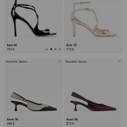
Azia 95
Azia 75
Afficher
750 €
775 €
toutes
les
couleurs
Nouvelle Saison
Nouvelle Saison
Amel 50
Amel 50
895 €
875 €