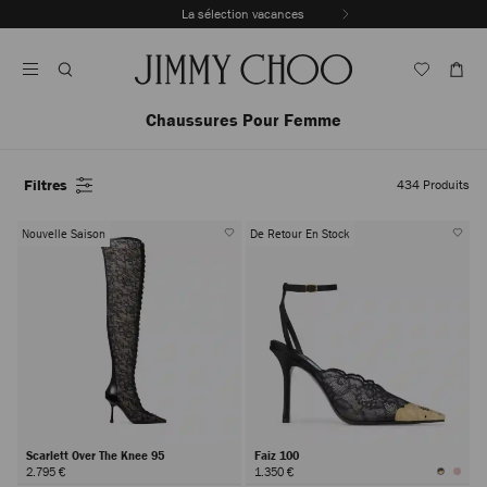
Passer
La sélection vacances
Au
Arrêter
Contenu
la
lecture
automatique
du
Chaussures Pour Femme
carrousel
Filtres
434
Produits
Nouvelle Saison
De Retour En Stock
Scarlett Over The Knee 95
Faiz 100
2.795 €
1.350 €