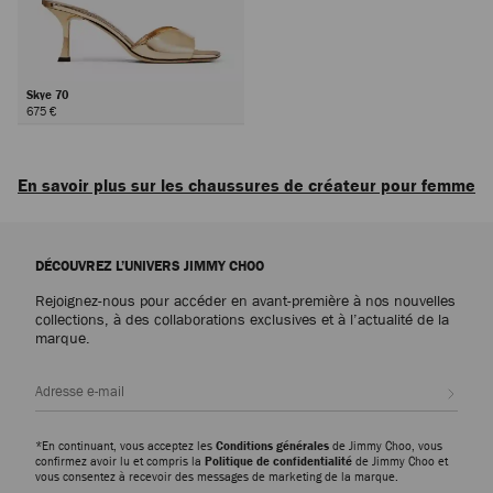
Skye 70
675 €
Suivant
En savoir plus sur les chaussures de créateur pour femme
Icônes du quotidien ou modèles d’exception conçus pour toutes les
occasions, découvrez des chaussures de luxe pour femme qui incarnent la
DÉCOUVREZ L’UNIVERS JIMMY CHOO
sophistication, la polyvalence et le savoir-faire artistique de la maison
Jimmy Choo.
Rejoignez-nous pour accéder en avant-première à nos nouvelles
collections, à des collaborations exclusives et à l’actualité de la
marque.
Escarpins
Escarpins emblématiques comme les Scarlett, déclinés du cuir nappa au
cuir imprimé crocodile, ou modèle Ixia, proposé en daim et en cuir verni :
Inscri
découvrez des silhouettes modernes alliant élégance intemporelle et
polyvalence pour sublimer chaque garde-robe.
*En continuant, vous acceptez les
Conditions générales
de Jimmy Choo, vous
confirmez avoir lu et compris la
Politique de confidentialité
de Jimmy Choo et
Pantoufles
vous consentez à recevoir des messages de marketing de la marque.
La famille de pantoufles Eliot célèbre des formes sculpturales et des détails