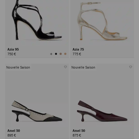
Azia 95
Azia 75
Afficher
750 €
775 €
toutes
les
couleurs
Nouvelle Saison
Nouvelle Saison
Amel 50
Amel 50
895 €
875 €