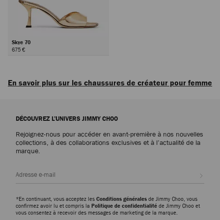
Skye 70
675 €
Suivant
En savoir plus sur les chaussures de créateur pour femme
Icônes du quotidien ou modèles d’exception conçus pour toutes les
occasions, découvrez des chaussures de luxe pour femme qui incarnent la
DÉCOUVREZ L’UNIVERS JIMMY CHOO
sophistication, la polyvalence et le savoir-faire artistique de la maison
Jimmy Choo.
Rejoignez-nous pour accéder en avant-première à nos nouvelles
collections, à des collaborations exclusives et à l’actualité de la
marque.
Escarpins
Escarpins emblématiques comme les Scarlett, déclinés du cuir nappa au
cuir imprimé crocodile, ou modèle Ixia, proposé en daim et en cuir verni :
Inscri
découvrez des silhouettes modernes alliant élégance intemporelle et
polyvalence pour sublimer chaque garde-robe.
*En continuant, vous acceptez les
Conditions générales
de Jimmy Choo, vous
confirmez avoir lu et compris la
Politique de confidentialité
de Jimmy Choo et
Pantoufles
vous consentez à recevoir des messages de marketing de la marque.
La famille de pantoufles Eliot célèbre des formes sculpturales et des détails