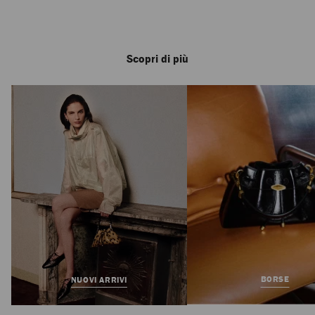
Scopri di più
Love 85
Prezzo
725 €
Standard
BORSE
NUOVI ARRIVI