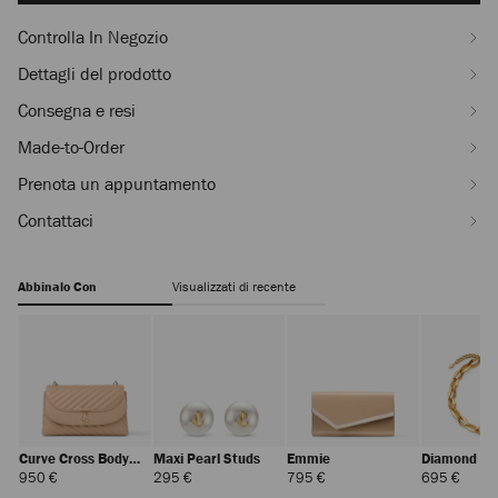
Controlla In Negozio
Dettagli del prodotto
Consegna e resi
Made-to-Order
Prenota un appuntamento
Contattaci
Abbinalo Con
Visualizzati di recente
Curve Cross Body
Maxi Pearl Studs
Emmie
Diamond Ch
Medium
Necklace
Prezzo
Prezzo
Prezzo
Prezz
950 €
295 €
795 €
695 €
Standard
Standard
Standard
Stand