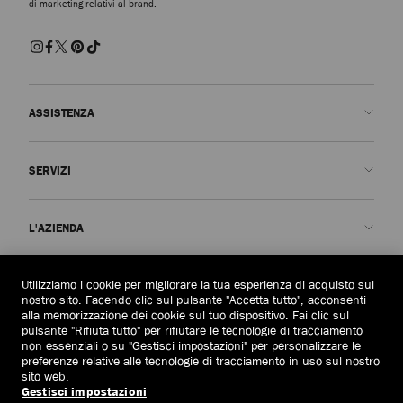
di marketing relativi al brand.
ASSISTENZA
Contattaci
SERVIZI
FAQ
Stato dell'ordine
Prenota un appuntamento
L'AZIENDA
Invia un reso
Made-to-Order
Trova una boutique
Cura e riparazione
Chi siamo
Utilizziamo i cookie per migliorare la tua esperienza di acquisto sul
AREA LEGALE
Consegna
Garanzia
La Nostra Storia
nostro sito. Facendo clic sul pulsante "Accetta tutto", acconsenti
alla memorizzazione dei cookie sul tuo dispositivo. Fai clic sul
Resi e cambi
JC World
Informativa sulla privacy
pulsante "Rifiuta tutto" per rifiutare le tecnologie di tracciamento
Italia
(€)
non essenziali o su "Gestisci impostazioni" per personalizzare le
Annulla ordine
Il Nostro Impatto
Termini e condizioni
preferenze relative alle tecnologie di tracciamento in uso sul nostro
sito web.
Responsabilità
Diritto all'oblio
Gestisci impostazioni