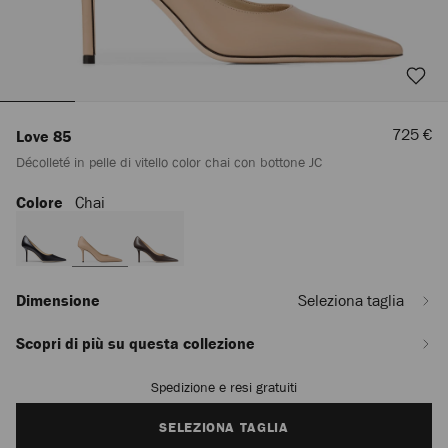
Prezzo
725 €
Love 85
Scontat
Décolleté in pelle di vitello color chai con bottone JC
Colore
Chai
https://row.jimmychoo.com/it_IT/donna/scarpe/love-
85/decollete-
in-
pelle-
di-
vitello-
Dimensione
Seleziona taglia
color-
chai-
Scopri di più su questa collezione
con-
bottone-
Spedizione e resi gratuiti
Add
jc-
to
LOVE85ZNU121503.html
cart
SELEZIONA TAGLIA
options