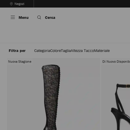
Vai
Negozi
Al
Interrompere
Contenuto
riproduzione
Menu
Cerca
automatica
della
sequenza
dinamica
Filtra per
Categoria
Colore
Taglia
Altezza Tacco
Materiale
Nuova Stagione
Di Nuovo Disponibi