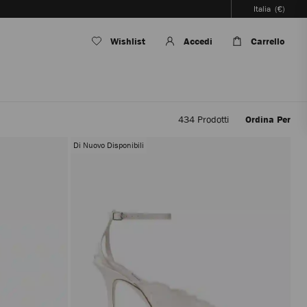
Italia
(€)
Wishlist
Accedi
Carrello
434
Prodotti
Ordina Per
Applican
i
Di Nuovo Disponibili
filtri
si
aggiorna
il
contenut
senza
ricaricar
la
pagina.
L'aggior
dei
prodotti
verrà
eseguito
solo
dopo