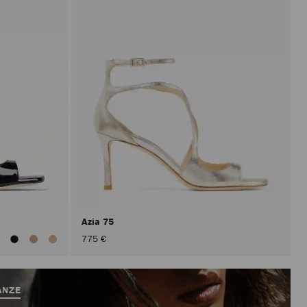
Azia 75
isualizza
775 €
utti
olori
ANZE