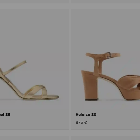
eel 85
Heloise 80
875 €