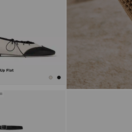
 Up Flat
li