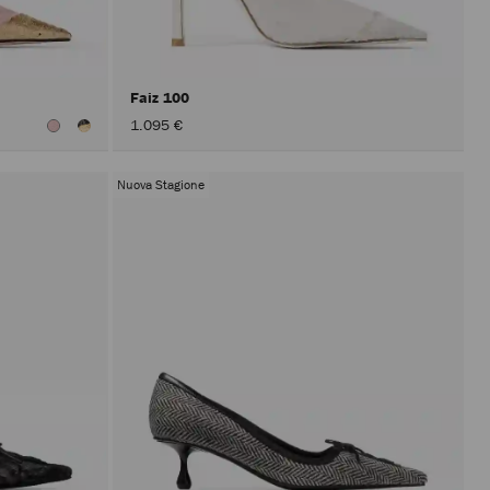
aver
attivato
il
pulsante
Applica.
Faiz 100
1.095 €
Nuova Stagione