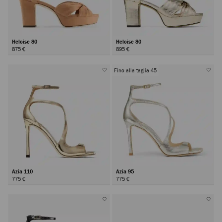
Heloise 80
Heloise 80
875 €
895 €
Fino alla taglia 45
Azia 110
Azia 95
775 €
775 €