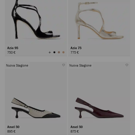
Azia 95
Azia 75
Visualizza
750 €
775 €
tutti
i
colori
Nuova Stagione
Nuova Stagione
Amel 50
Amel 50
895 €
875 €