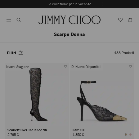
Vai
La collezione per le vacanze
Al
Interrompere
Contenuto
riproduzione
automatica
della
sequenza
Scarpe Donna
dinamica
Filtri
433
Prodotti
Nuova Stagione
Di Nuovo Disponibili
Scarlett Over The Knee 95
Faiz 100
2.795 €
1.350 €