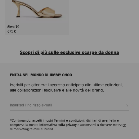
Skye 70
675 €
Avanti
Scopri di più sulle esclusive scarpe da donna
Scopri le lussuose scarpe da donna che incarnano la raffinatezza, la
versatilità e l'abilità artistica di Jimmy Choo: dai modelli iconici da indossare
ENTRA NEL MONDO DI JIMMY CHOO
tutti i giorni a quelli più ricercati, uno per ogni occasione.
Iscriviti per ottenere l'accesso anticipato alle ultime collezioni,
Décolleté con tacco alto
alle collaborazioni esclusive e alle novità del brand.
Dalle décolleté più iconiche come la Scarlett, che spazia dalla nappa alla
pelle goffrata effetto coccodrillo, e la Ixia, in pelle scamosciata e vernice,
Iscrivi
scopri silhouette moderne che donano eleganza e versatilità a ogni
guardaroba.
*Continuando, accetti i nostri
Termini e condizioni
, dichiari di aver letto e
Slipper
compreso la nostra
Informativa sulla privacy
e acconsenti a ricevere messaggi
di marketing relativi al brand.
La collezione di slipper Eliot vanta una miriade di silhouette scultoree e di
dettagli metallici esclusivi. Espressione di semplicità ed eleganza, queste