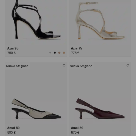
Azia 95
Azia 75
Visualizza
750 €
775 €
tutti
i
colori
Nuova Stagione
Nuova Stagione
Amel 50
Amel 50
895 €
875 €