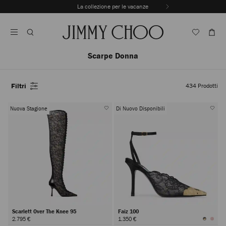
Vai
La collezione per le vacanze
Al
Interrompere
Contenuto
riproduzione
automatica
della
sequenza
Scarpe Donna
dinamica
Filtri
434
Prodotti
Nuova Stagione
Di Nuovo Disponibili
Scarlett Over The Knee 95
Faiz 100
2.795 €
1.350 €