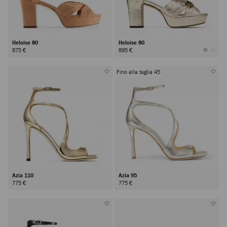
Heloise 80
Heloise 80
875 €
895 €
Fino alla taglia 45
Azia 110
Azia 95
775 €
775 €