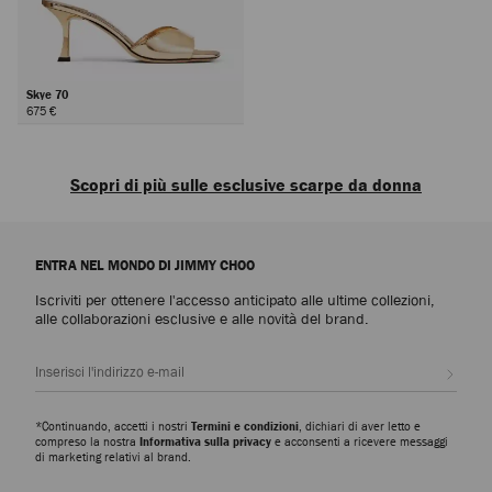
Skye 70
675 €
Avanti
Scopri di più sulle esclusive scarpe da donna
Scopri le lussuose scarpe da donna che incarnano la raffinatezza, la
versatilità e l'abilità artistica di Jimmy Choo: dai modelli iconici da indossare
ENTRA NEL MONDO DI JIMMY CHOO
tutti i giorni a quelli più ricercati, uno per ogni occasione.
Iscriviti per ottenere l'accesso anticipato alle ultime collezioni,
Décolleté con tacco alto
alle collaborazioni esclusive e alle novità del brand.
Dalle décolleté più iconiche come la Scarlett, che spazia dalla nappa alla
pelle goffrata effetto coccodrillo, e la Ixia, in pelle scamosciata e vernice,
Iscrivi
scopri silhouette moderne che donano eleganza e versatilità a ogni
guardaroba.
*Continuando, accetti i nostri
Termini e condizioni
, dichiari di aver letto e
Slipper
compreso la nostra
Informativa sulla privacy
e acconsenti a ricevere messaggi
di marketing relativi al brand.
La collezione di slipper Eliot vanta una miriade di silhouette scultoree e di
dettagli metallici esclusivi. Espressione di semplicità ed eleganza, queste