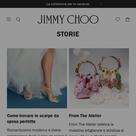
Vai
La collezione per le vacanze
Al
Interrompere
Contenuto
riproduzione
automatica
della
sequenza
STORIE
dinamica
Come trovare le scarpe da
From The Atelier
sposa perfette
From The Atelier celebra la
Romanticismo moderno e libera
maestria artigianale e stilistica di