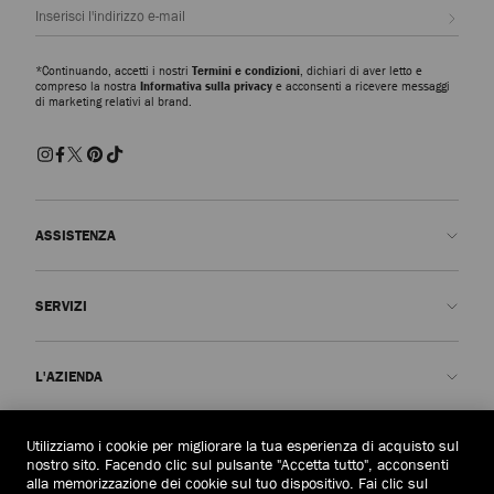
Iscrivi
*Continuando, accetti i nostri
Termini e condizioni
, dichiari di aver letto e
compreso la nostra
Informativa sulla privacy
e acconsenti a ricevere messaggi
di marketing relativi al brand.
ASSISTENZA
Contattaci
SERVIZI
FAQ
Stato dell'ordine
Prenota un appuntamento
L'AZIENDA
Invia un reso
Made-to-Order
Trova una boutique
Cura e riparazione
Chi siamo
Utilizziamo i cookie per migliorare la tua esperienza di acquisto sul
AREA LEGALE
Consegna
Garanzia
La Nostra Storia
nostro sito. Facendo clic sul pulsante "Accetta tutto", acconsenti
alla memorizzazione dei cookie sul tuo dispositivo. Fai clic sul